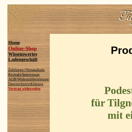
Home
Pro
Online-Shop
Wissenswertes
Ladengeschäft
Zahlungs-/Versandinfo
Kontakt/Impressum
AGB/Widerrufsbelehrung
Datenschutzerklärung
Podes
Vertrag widerrufen
für Tilg
mit e