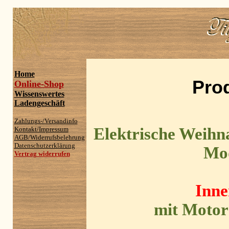
Home
Pro
Online-Shop
Wissenswertes
Ladengeschäft
Zahlungs-/Versandinfo
Elektrische Weihn
Kontakt/Impressum
AGB/Widerrufsbelehrung
Datenschutzerklärung
Mod
Vertrag widerrufen
Inne
mit Motor