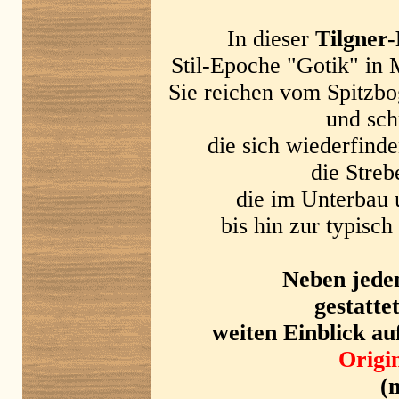
In dieser
Tilgner
Stil-Epoche "Gotik" in M
Sie reichen vom Spitzbo
und sc
die sich wiederfind
die Streb
die im Unterbau u
bis hin zur typisc
Neben jede
gestattet
weiten Einblick au
Origi
(