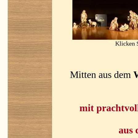
Klicken S
Mitten aus dem
W
mit prachtvol
aus