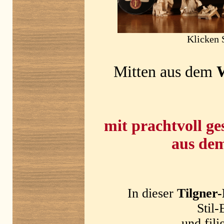
Klicken S
Mitten aus dem
W
mit prachtvoll g
aus dem
In dieser
Tilgner
Stil
und fili