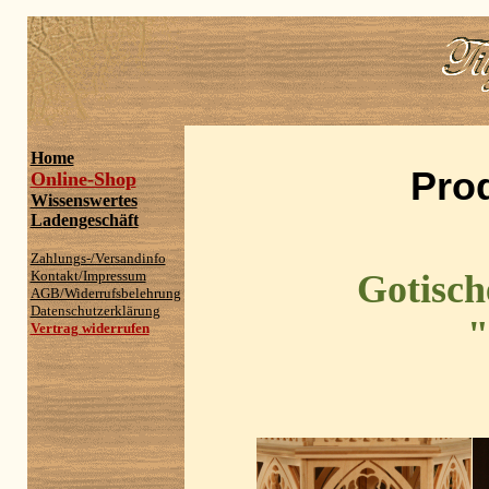
Home
Pro
Online-Shop
Wissenswertes
Ladengeschäft
Zahlungs-/Versandinfo
Kontakt/Impressum
Gotisc
AGB/Widerrufsbelehrung
Datenschutzerklärung
"
Vertrag widerrufen