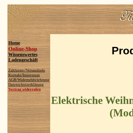
Home
Pro
Online-Shop
Wissenswertes
Ladengeschäft
Zahlungs-/Versandinfo
Kontakt/Impressum
AGB/Widerrufsbelehrung
Datenschutzerklärung
Vertrag widerrufen
Elektrische Wei
(Mod