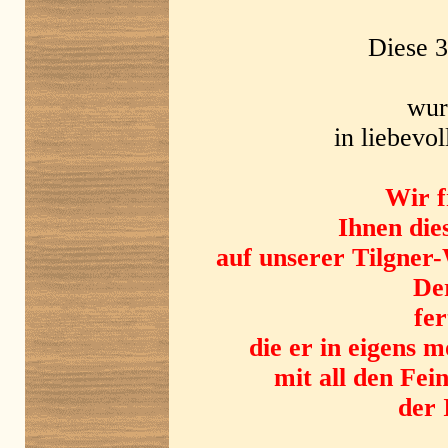
Diese 3
wur
in liebevo
Wir f
Ihnen die
auf unserer Tilgner
Der
fer
die er in eigens 
mit all den Fe
der 