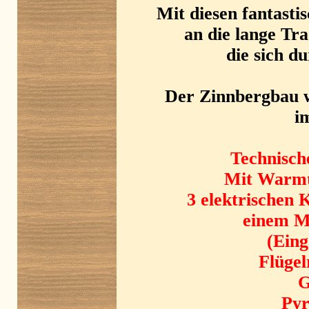
Mit diesen fantast
an die lange Tr
die sich d
Der Zinnbergbau w
i
Technisch
Mit Warmt
3 elektrischen 
einem Mo
(Eing
Flügel
G
Pyr