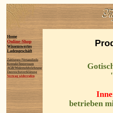
Home
Pro
Online-Shop
Wissenswertes
Ladengeschäft
Zahlungs-/Versandinfo
Gotisc
Kontakt/Impressum
AGB/Widerrufsbelehrung
Datenschutzerklärung
Vertrag widerrufen
Inne
betrieben mi