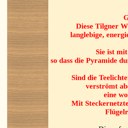
G
Diese Tilgner W
langlebige, ener
Sie ist mi
so dass die Pyramide d
Sind die Teelichte
verströmt ab
eine w
Mit Steckernetzt
Flügel