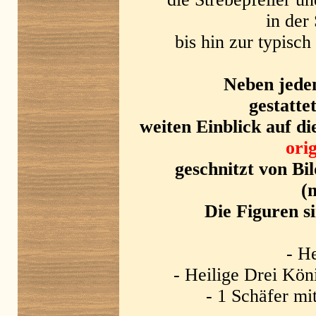
in der
bis hin zur typisc
Neben jede
gestattet
weiten Einblick auf di
ori
geschnitzt von 
(
Die Figuren s
- He
- Heilige Drei Kö
- 1 Schäfer mi