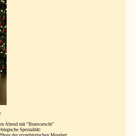
e
en Abend mit "Bratwurscht"
irgische Spezialität:
 Pflege der erzgebirgischen Mundart.