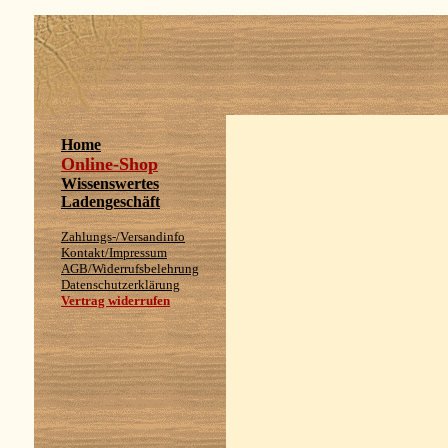
Home
Online-Shop
Wissenswertes
Ladengeschäft
Zahlungs-/Versandinfo
Kontakt/Impressum
AGB/Widerrufsbelehrung
Datenschutzerklärung
Vertrag widerrufen