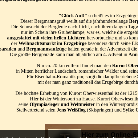
"Glück Auf!"
so heißt es im Erzgebirge
Dieser Bergmannsgruß weißt auf die jahrhundertelange
Ber
Die Sehnsucht der Bergleute nach Licht, nach ihrem langen Tag
nur im Schein ihre Grubenlampe, war es, welche die erzgebi
ausgestattet mit vielen hellen Lichtern
hervorbrachte und so komm
der
Weihnachtsmarkt im Erzgebirge
besonders durch seine
Li
paraden
und
Bergmannsaufzüge
halten gerade in der Adventszeit di
Die größte Bergparade kann man alljährlich am 4. Advent in
Ann
Nur ca. 20 km entfernt findet man den
Kurort Ober
in Mitten herrlicher Landschaft, romantischer Wälder und seiner
Für Eisenbahn-Romantik pur, sorgt die dampfbetriebene
mit der man ganz traditionell das Erzgebirge durch
Die höchste Erhebung von Kurort Oberwiesenthal ist der 121
Hier ist der Wintersport zu Hause. Kurort Oberwiesent
seine
Olympiasieger und Weltmeister
in den Wintersportdis
Stellvertretend seien
Jens Weißflog
(Skispringen) und
Sylke 