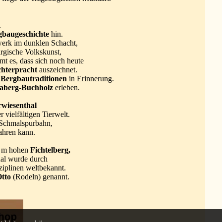
.
gbaugeschichte
hin.
werk im dunklen Schacht,
rgische Volkskunst,
t es, dass sich noch heute
chterpracht
auszeichnet.
e
Bergbautraditionen
in Erinnerung.
aberg-Buchholz
erleben.
wiesenthal
 vielfältigen Tierwelt.
 Schmalspurbahn,
fahren kann.
5 m hohen
Fichtelberg,
hal wurde durch
ziplinen weltbekannt.
Otto
(Rodeln) genannt.