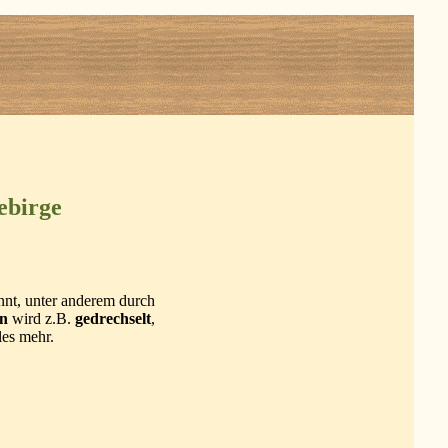
ebirge
annt, unter anderem durch
en
wird z.B.
gedrechselt
,
les mehr.