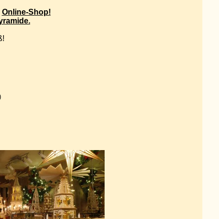
m
Online-Shop!
yramide.
ß!
)