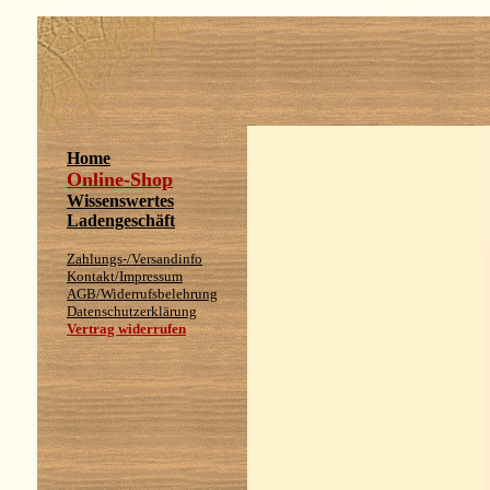
Home
Online-Shop
Wissenswertes
Ladengeschäft
Zahlungs-/Versandinfo
Kontakt/Impressum
AGB/Widerrufsbelehrung
Datenschutzerklärung
Vertrag widerrufen