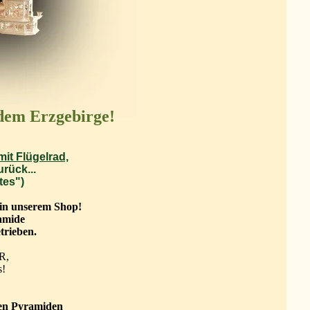
dem Erzgebirge!
mit Flügelrad,
urück...
tes")
in unserem Shop!
ramide
trieben.
R,
!
hen Pyramiden