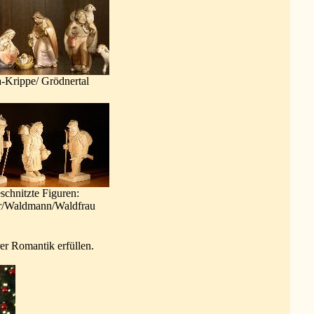
-Krippe/ Grödnertal
schnitzte Figuren:
er/Waldmann/Waldfrau
er Romantik erfüllen.