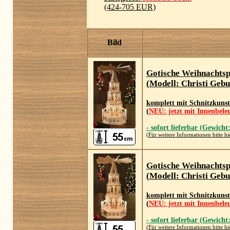
(424-705 EUR)
Bild
Gotische Weihnachts
(Modell: Christi Gebu
komplett mit Schnitzkuns
(
NEU: jetzt mit Innenbele
- sofort lieferbar (Gewicht
(Für weitere Informationen bitte hi
Gotische Weihnachts
(Modell: Christi Gebu
komplett mit Schnitzkuns
(
NEU: jetzt mit Innenbele
- sofort lieferbar (Gewicht
(Für weitere Informationen bitte hi