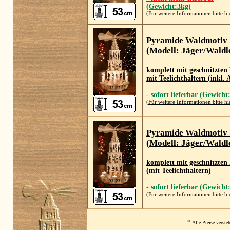
(Gewicht:3kg)
(Für weitere Informationen bitte hi
Pyramide Waldmotiv
(Modell: Jäger/Waldle
komplett mit geschnitzten
mit Teelichthaltern (inkl.
- sofort lieferbar (Gewicht
(Für weitere Informationen bitte hi
Pyramide Waldmotiv
(Modell: Jäger/Waldle
komplett mit geschnitzten
(mit Teelichthaltern)
- sofort lieferbar (Gewicht
(Für weitere Informationen bitte hi
*
Alle Preise verste