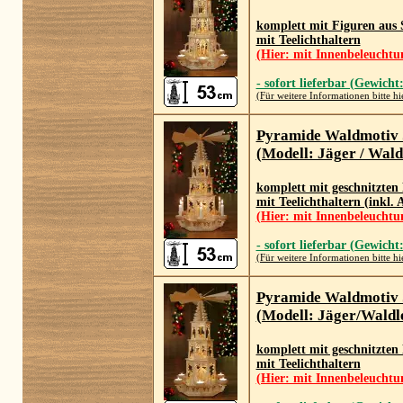
komplett mit Figuren aus 
mit Teelichthaltern
(Hier: mit Innenbeleuchtu
- sofort lieferbar (Gewicht
(Für weitere Informationen bitte hi
Pyramide Waldmotiv
(Modell: Jäger / Wald
komplett mit geschnitzten 
mit Teelichthaltern (inkl.
(Hier: mit Innenbeleuchtu
- sofort lieferbar (Gewicht
(Für weitere Informationen bitte hi
Pyramide Waldmotiv
(Modell: Jäger/Waldle
komplett mit geschnitzten
mit Teelichthaltern
(Hier: mit Innenbeleuchtu