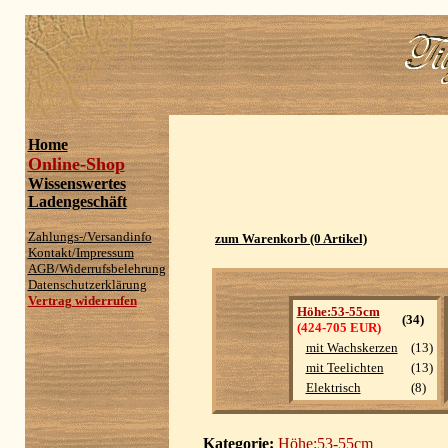
Home
Online-Shop
Wissenswertes
Ladengeschäft
Zahlungs-/Versandinfo
zum Warenkorb (0 Artikel)
Kontakt/Impressum
AGB/Widerrufsbelehrung
Datenschutzerklärung
Vertrag widerrufen
Höhe:53-55cm
(34)
(424-705 EUR)
mit Wachskerzen
(13)
mit Teelichten
(13)
Elektrisch
(8)
Kategorie:
Höhe:53-55cm