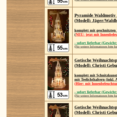
Pyramide Waldmotiv
(Modell: Jäger/Waldle
komplett mit geschnitzten
(
NEU: jetzt mit Innenbele
- sofort lieferbar (Gewicht
(Für weitere Informationen bitte hi
Gotische Weihnachts
(Modell: Christi Gebu
komplett mit Schnitzkuns
mit Teelichthaltern (inkl.
(Hier: mit Innenbeleuchtu
- sofort lieferbar (Gewicht
(Für weitere Informationen bitte hi
Gotische Weihnachts
(Modell: Christi Gebu