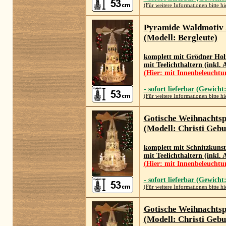
(Für weitere Informationen bitte hi
Pyramide Waldmotiv
(Modell: Bergleute)
komplett mit Grödner Holz
mit Teelichthaltern (inkl.
(Hier: mit Innenbeleuchtu
- sofort lieferbar (Gewicht
(Für weitere Informationen bitte hi
Gotische Weihnachts
(Modell: Christi Gebu
komplett mit Schnitzkunst
mit Teelichthaltern (inkl.
(Hier: mit Innenbeleuchtu
- sofort lieferbar (Gewicht
(Für weitere Informationen bitte hi
Gotische Weihnachts
(Modell: Christi Gebu