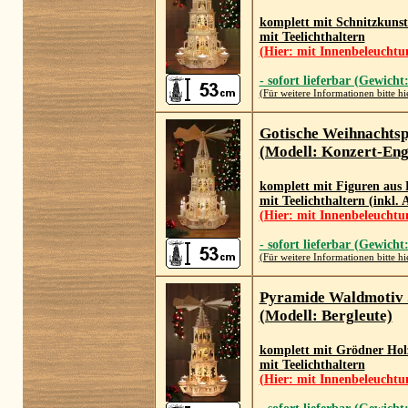
komplett mit Schnitzkunst
mit Teelichthaltern
(Hier: mit Innenbeleuchtu
- sofort lieferbar (Gewicht
(Für weitere Informationen bitte hi
Gotische Weihnachts
(Modell: Konzert-Eng
komplett mit Figuren aus 
mit Teelichthaltern (inkl.
(Hier: mit Innenbeleuchtu
- sofort lieferbar (Gewicht
(Für weitere Informationen bitte hi
Pyramide Waldmotiv
(Modell: Bergleute)
komplett mit Grödner Holz
mit Teelichthaltern
(Hier: mit Innenbeleuchtu